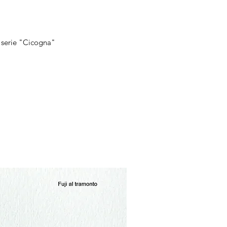
sta rapida
 serie "Cicogna"