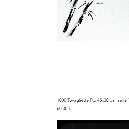
Vista rap
1000 Tovagliette Fto 45x30 cm, seri
Prezzo
60,00 €