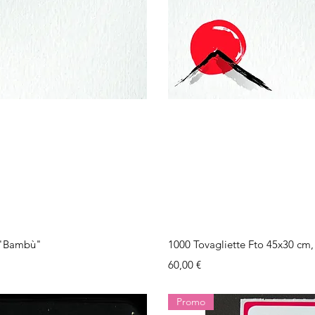
ida
Vi
e "Bambù"
1000 Tovagliette Fto 45x30 cm, 
Prezzo
60,00 €
Promo