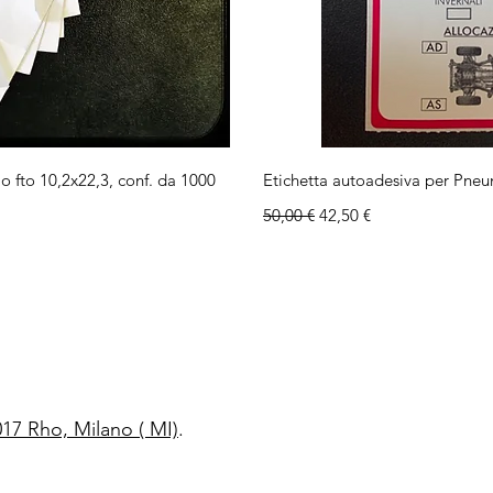
ida
Vi
 fto 10,2x22,3, conf. da 1000
Etichetta autoadesiva per Pneum
Prezzo regolare
Prezzo scontato
50,00 €
42,50 €
017 Rho, Milano ( MI)
.