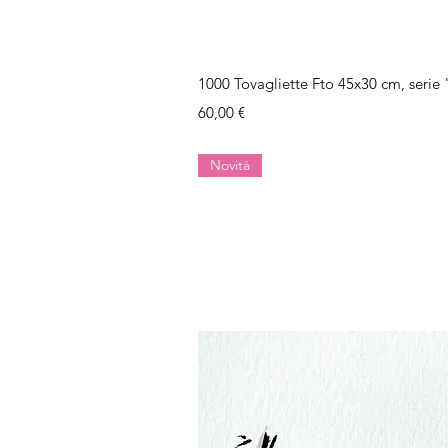
Vista rap
1000 Tovagliette Fto 45x30 cm, seri
Prezzo
60,00 €
Novità