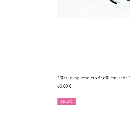
Vista rap
1000 Tovagliette Fto 45x30 cm, serie 
Prezzo
60,00 €
Novità