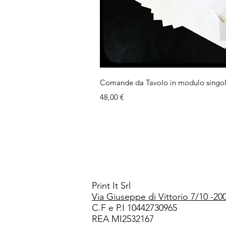
Vista rap
Comande da Tavolo in modulo singolo
Prezzo
48,00 €
Print It Srl
Via Giuseppe di Vittorio 7/10 -20
C.F e P.I 10442730965
REA MI2532167