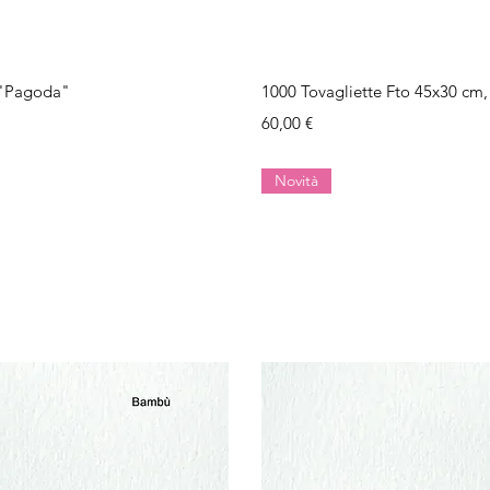
ida
Vi
e "Pagoda"
1000 Tovagliette Fto 45x30 cm,
Prezzo
60,00 €
Novità