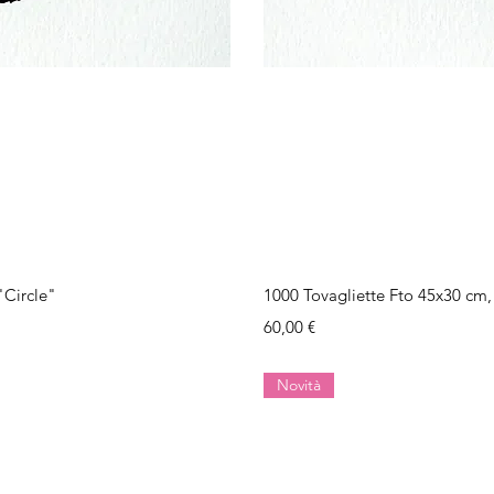
ida
Vi
"Circle"
1000 Tovagliette Fto 45x30 cm,
Prezzo
60,00 €
Novità